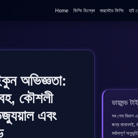
Home
ফিশিং ডিস্কো
মারমেইড ফিশিং
হাই র
কুন অভিজ্ঞতা:
আবহ, কৌশলী
ডায়মন্ড ট
জ্যুয়াল এবং
সব গেম বিভাগ এ
জন্য মানানসই, যা
ড
মর্যাদাপূর্ণ অন