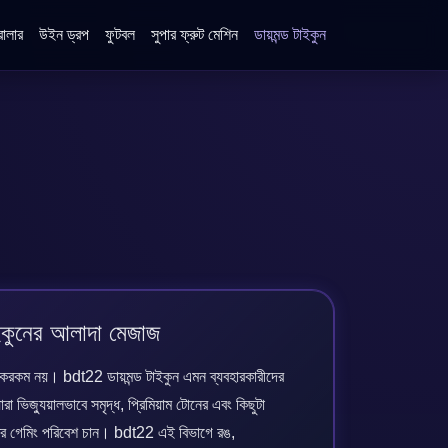
োলার
উইন ড্রপ
ফুটবল
সুপার ফ্রুট মেশিন
ডায়মন্ড টাইকুন
াইকুনের আলাদা মেজাজ
করকম নয়। bdt22 ডায়মন্ড টাইকুন এমন ব্যবহারকারীদের
রা ভিজ্যুয়ালভাবে সমৃদ্ধ, প্রিমিয়াম টোনের এবং কিছুটা
ুভূতির গেমিং পরিবেশ চান। bdt22 এই বিভাগে রঙ,