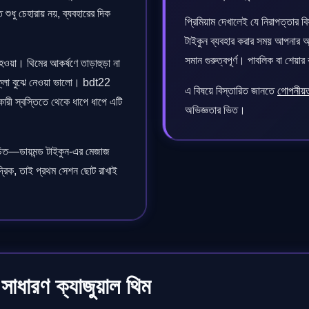
 শুধু চেহারায় নয়, ব্যবহারের দিক
প্রিমিয়াম দেখালেই যে নিরাপত্তার 
টাইকুন ব্যবহার করার সময় আপনার অ্
সমান গুরুত্বপূর্ণ। পাবলিক বা শে
র হওয়া। থিমের আকর্ষণে তাড়াহুড়া না
 ফ্লো বুঝে নেওয়া ভালো। bdt22
এ বিষয়ে বিস্তারিত জানতে
গোপনীয়ত
রকারী স্বস্তিতে থেকে ধাপে ধাপে এটি
অভিজ্ঞতার ভিত।
চিত—ডায়মন্ড টাইকুন-এর মেজাজ
রিক, তাই প্রথম সেশন ছোট রাখাই
সাধারণ ক্যাজুয়াল থিম