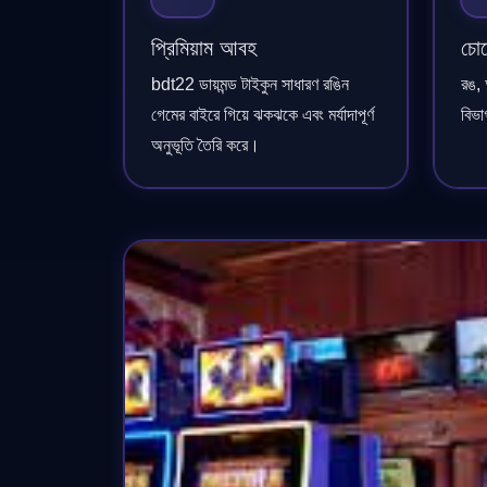
প্রিমিয়াম আবহ
চোখ
bdt22 ডায়মন্ড টাইকুন সাধারণ রঙিন
রঙ,
গেমের বাইরে গিয়ে ঝকঝকে এবং মর্যাদাপূর্ণ
বিভ
অনুভূতি তৈরি করে।