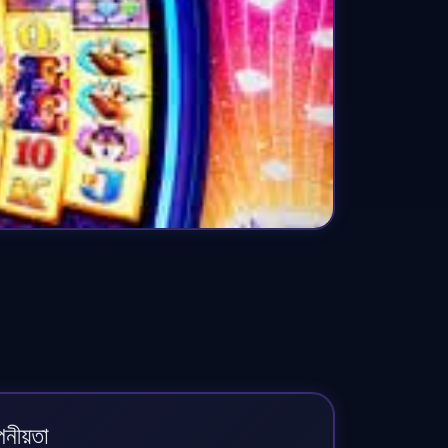
োপনীয়তা