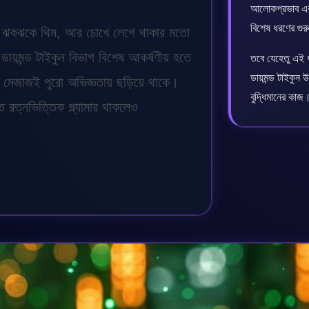
আলোকপ্রভাব এবং
বিশেষ ধরণের গু
তি, ঝকঝকে থিম, আর চোখে লেগে থাকার মতো
ডায়মন্ড টাইকুন বিভাগ বিশেষ আকর্ষণীয় হতে
তবে যেহেতু এই 
ডায়মন্ড টাইকু
 মেজাজই পুরো অভিজ্ঞতায় ছড়িয়ে থাকে।
বুদ্ধিমানের কাজ
ত্নভিত্তিক গ্ল্যামার থাকলেও