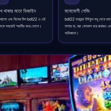
ে থাকার মতো ডিজাইন
মনোযোগী গেমিং
 আলো এবং থিমের মিল bdt22 এ এই
bdt22 ডায়মন্ড টাইকুন শুধু দেখে ভা
াগকে সহজেই স্মরণীয় করে তোলে।
লাগার না, বরং ফোকাস ধরে রাখারও এ
অভিজ্ঞতা।