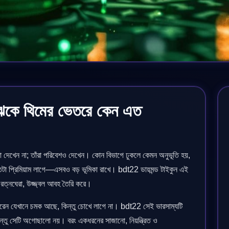
কঝকে থিমের ভেতরে কেন এত
া দেখেন না; তাঁরা পরিবেশও দেখেন। কোন বিভাগে ঢুকলে কেমন অনুভূতি হয়,
 কতটা প্রিমিয়াম লাগে—এসবও বড় ভূমিকা রাখে। bdt22 ডায়মন্ড টাইকুন এই
 রত্নঘেরা, উজ্জ্বল আবহ তৈরি করে।
দ করেন যেখানে চমক আছে, কিন্তু চোখে লাগে না। bdt22 সেই ভারসাম্যটি
িন্তু সেটি অগোছালো নয়। বরং একধরনের সাজানো, নিয়ন্ত্রিত ও