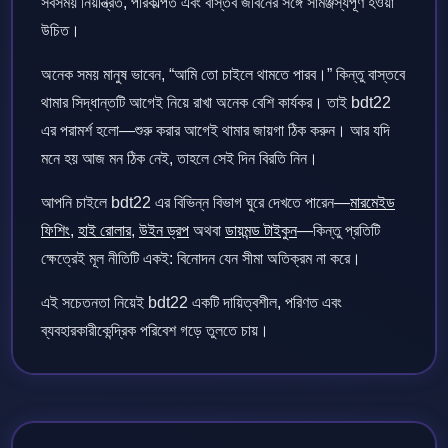
সবসময় নিয়ন্ত্রিত, পরিকল্পিত এবং বাস্তব জীবনের সঙ্গে সামঞ্জস্যপূর্ণ হওয়া
উচিত।
অনেক সময় মানুষ ভাবেন, “আমি তো চাইলে থামতে পারব।” কিন্তু বাস্তবে
থামার সিদ্ধান্তটি আগেই নিয়ে রাখা অনেক বেশি কার্যকর। তাই bdt22
এর পরামর্শ হলো—শুরু করার আগেই থামার জায়গা ঠিক করুন। আর যদি
মনে হয় আজ মন ঠিক নেই, তাহলে সেই দিন বিরতি নিন।
আপনি চাইলে bdt22 এর বিভিন্ন বিভাগ ঘুরে দেখতে পারেন—
মারমেইড
ফিশিং
,
হাই রোলার
,
উইন ড্রপ
অথবা
ডায়মন্ড টাইকুন
—কিন্তু প্রতিটি
ক্ষেত্রেই মূল নীতিটি একই: বিনোদন যেন সীমা অতিক্রম না করে।
এই সচেতনতা নিয়েই bdt22 একটি দায়িত্বশীল, পরিণত এবং
ব্যবহারকারীকেন্দ্রিক পরিবেশ গড়ে তুলতে চায়।