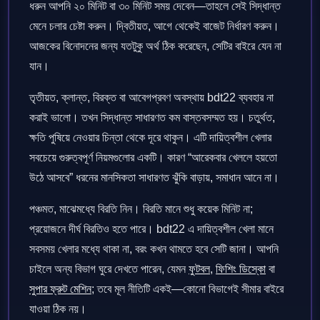
ধরুন আপনি ২০ মিনিট বা ৩০ মিনিট সময় দেবেন—তাহলে সেই সিদ্ধান্ত
মেনে চলার চেষ্টা করুন। দ্বিতীয়ত, আগে থেকেই বাজেট নির্ধারণ করুন।
আজকের বিনোদনের জন্য যতটুকু অর্থ ঠিক করেছেন, সেটির বাইরে যেন না
যান।
তৃতীয়ত, ক্লান্ত, বিরক্ত বা আবেগপ্রবণ অবস্থায় bdt22 ব্যবহার না
করাই ভালো। তখন সিদ্ধান্ত সাধারণত কম বাস্তবসম্মত হয়। চতুর্থত,
ক্ষতি পুষিয়ে নেওয়ার চিন্তা থেকে দূরে থাকুন। এটি দায়িত্বশীল খেলার
সবচেয়ে গুরুত্বপূর্ণ নিয়মগুলোর একটি। কারণ “আরেকবার খেললে হয়তো
উঠে আসবে” ধরনের মানসিকতা সাধারণত ঝুঁকি বাড়ায়, সমাধান আনে না।
পঞ্চমত, মাঝেমধ্যে বিরতি নিন। বিরতি মানে শুধু কয়েক মিনিট না;
প্রয়োজনে দীর্ঘ বিরতিও হতে পারে। bdt22 এ দায়িত্বশীল খেলা মানে
সবসময় খেলার মধ্যে থাকা না, বরং কখন থামতে হবে সেটি জানা। আপনি
চাইলে অন্য বিভাগ ঘুরে দেখতে পারেন, যেমন
ফুটবল
,
ফিশিং ডিস্কো
বা
সুপার ফ্রুট মেশিন
; তবে মূল নীতিটি একই—কোনো বিভাগেই সীমার বাইরে
যাওয়া ঠিক নয়।