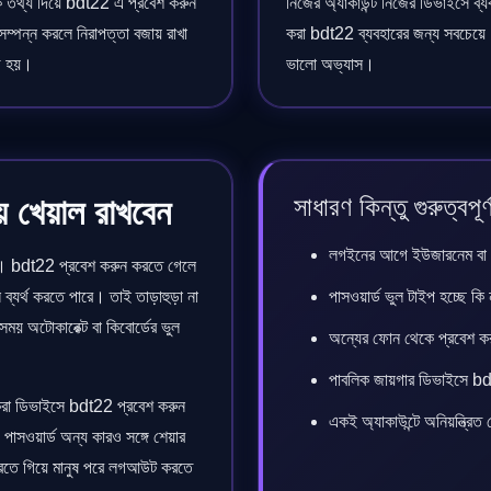
 তথ্য দিয়ে bdt22 এ প্রবেশ করুন
নিজের অ্যাকাউন্ট নিজের ডিভাইসে ব্য
সম্পন্ন করলে নিরাপত্তা বজায় রাখা
করা bdt22 ব্যবহারের জন্য সবচেয়ে
 হয়।
ভালো অভ্যাস।
সাধারণ কিন্তু গুরুত্বপ
ে খেয়াল রাখবেন
লগইনের আগে ইউজারনেম বা ন
রা। bdt22 প্রবেশ করুন করতে গেলে
ব্যর্থ করতে পারে। তাই তাড়াহুড়া না
পাসওয়ার্ড ভুল টাইপ হচ্ছে কি
য় অটোকারেক্ট বা কিবোর্ডের ভুল
অন্যের ফোন থেকে প্রবেশ 
পাবলিক জায়গার ডিভাইসে bd
 করা ডিভাইসে bdt22 প্রবেশ করুন
একই অ্যাকাউন্টে অনিয়ন্ত্রিত
াসওয়ার্ড অন্য কারও সঙ্গে শেয়ার
রতে গিয়ে মানুষ পরে লগআউট করতে