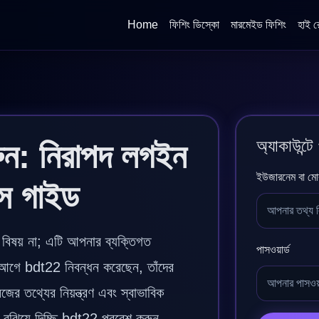
Home
ফিশিং ডিস্কো
মারমেইড ফিশিং
হাই র
অ্যাকাউন্টে
ন: নিরাপদ লগইন
ইউজারনেম বা মো
সেস গাইড
 বিষয় না; এটি আপনার ব্যক্তিগত
পাসওয়ার্ড
 আগে bdt22 নিবন্ধন করেছেন, তাঁদের
জের তথ্যের নিয়ন্ত্রণ এবং স্বাভাবিক
বুঝিয়ে দিচ্ছি bdt22 প্রবেশ করুন